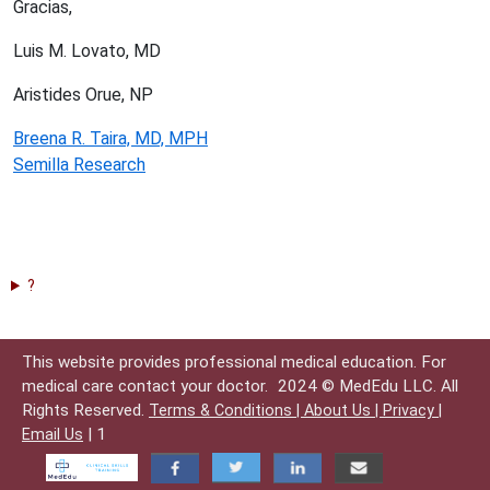
Gracias,
Luis M. Lovato, MD
Aristides Orue, NP
Breena R. Taira, MD, MPH
Semilla Research
?
This website provides professional medical education. For
medical care contact your doctor.
2024 © MedEdu LLC. All
Rights Reserved.
Terms & Conditions |
About Us |
Privacy |
| 1
Email Us